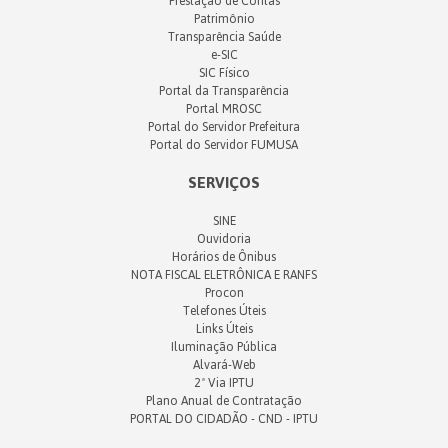
Prestação de Contas
Patrimônio
Transparência Saúde
e-SIC
SIC Físico
Portal da Transparência
Portal MROSC
Portal do Servidor Prefeitura
Portal do Servidor FUMUSA
SERVIÇOS
SINE
Ouvidoria
Horários de Ônibus
NOTA FISCAL ELETRÔNICA E RANFS
Procon
Telefones Úteis
Links Úteis
Iluminação Pública
Alvará-Web
2ª Via IPTU
Plano Anual de Contratação
PORTAL DO CIDADÃO - CND - IPTU