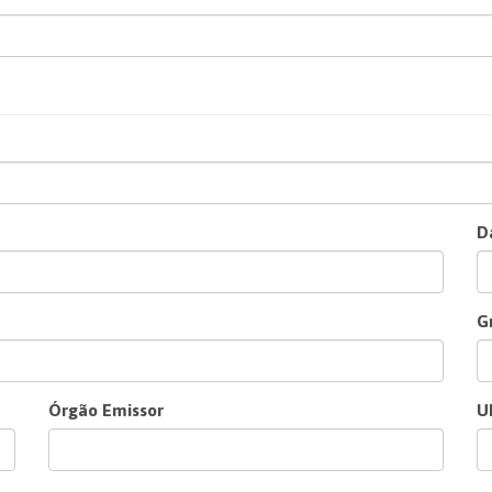
D
G
Órgão Emissor
U