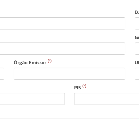
D
G
(*)
Órgão Emissor
U
(*)
PIS