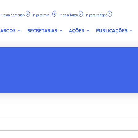
1
2
3
4
Ir para conteúdo
Ir para menu
Ir para busca
Ir para rodapé
ARCOS
SECRETARIAS
AÇÕES
PUBLICAÇÕES