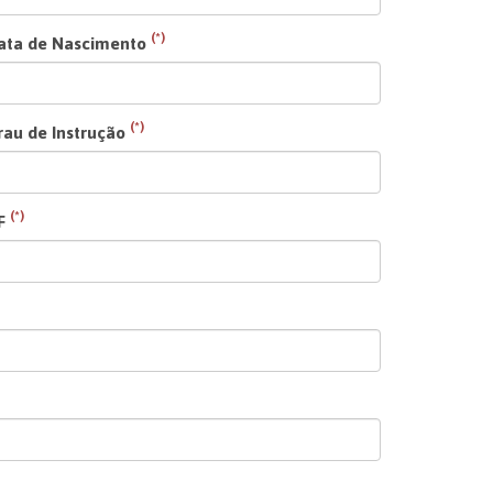
(*)
ata de Nascimento
(*)
rau de Instrução
(*)
F