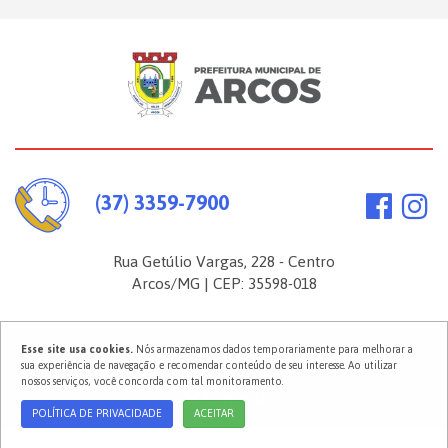
(37) 3359-7900
Rua Getúlio Vargas, 228 - Centro
Arcos/MG | CEP: 35598-018
Esse site usa cookies.
Nós armazenamos dados temporariamente para melhorar a
2026 ©
Prefeitura Municipal de Arcos
. Todos os direitos reservados.
sua experiência de navegação e recomendar conteúdo de seu interesse. Ao utilizar
Política de Privacidade
nossos serviços, você concorda com tal monitoramento.
POLÍTICA DE PRIVACIDADE
ACEITAR