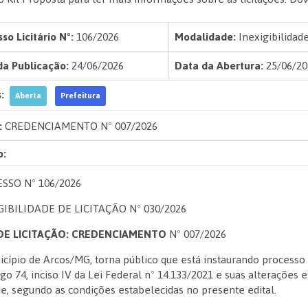
so Licitário Nº:
106/2026
Modalidade:
Inexigibilidad
da Publicação:
24/06/2026
Data da Abertura:
25/06/20
:
Aberta
Prefeitura
:
CREDENCIAMENTO Nº 007/2026
o:
SSO Nº 106/2026
GIBILIDADE DE LICITAÇÃO Nº 030/2026
DE LICITAÇÃO: CREDENCIAMENTO
Nº 007/2026
cípio de Arcos/MG, torna público que está instaurando process
igo 74, inciso IV da Lei Federal nº 14.133/2021 e suas alteraçõe
e, segundo as condições estabelecidas no presente edital.