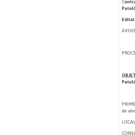
C
ontr
Patol
Edita
AVISO
PROCE
OBJE
Patol
PRIME
de abe
LOCAL:
CONSU