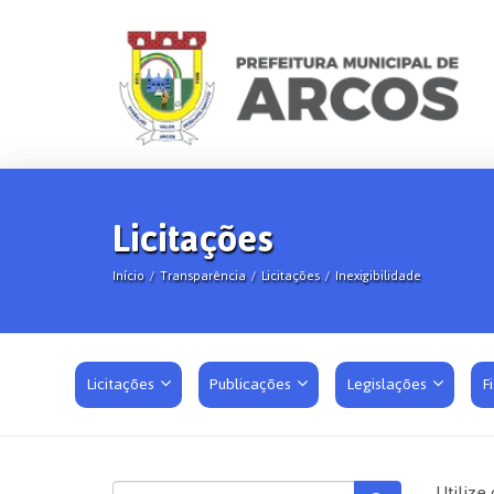
Licitações
Início
Transparência
Licitações
Inexigibilidade
Licitações
Publicações
Legislações
F
Utilize