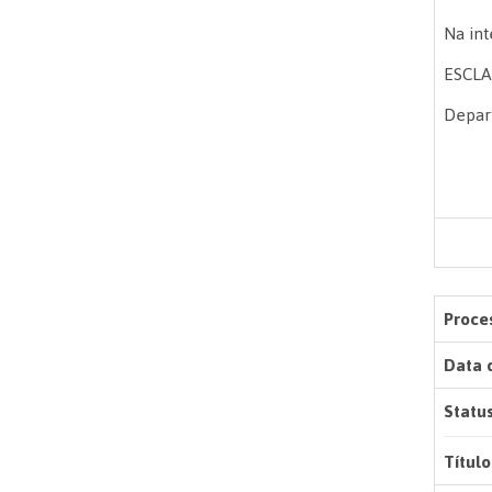
Na int
ESCL
Depart
Proces
Data 
Status
Título