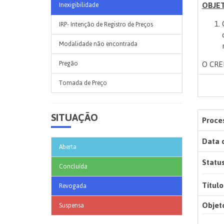
OBJE
Inexigibilidade
IRP- Intenção de Registro de Preços
Modalidade não encontrada
O CRE
Pregão
Tomada de Preço
SITUAÇÃO
Proces
Data 
Aberta
Status
Concluída
Título
Revogada
Objet
Suspensa