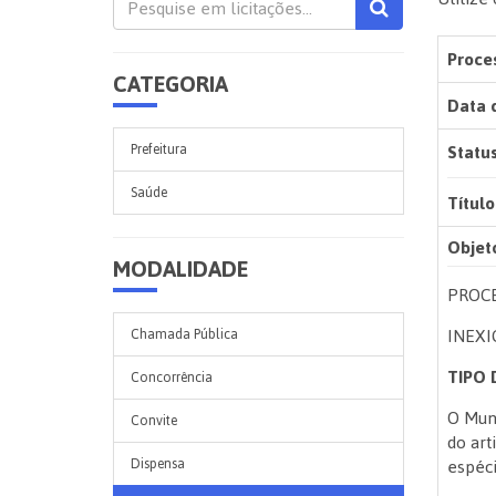
Proces
CATEGORIA
Data 
Status
Prefeitura
Saúde
Título
Objet
MODALIDADE
PROCE
INEXI
Chamada Pública
TIPO 
Concorrência
O Muni
Convite
do art
espéci
Dispensa