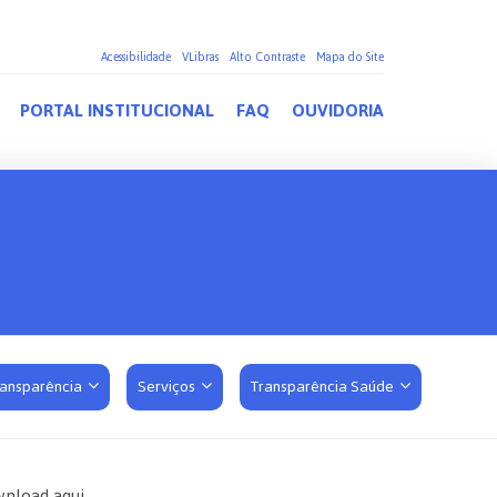
Acessibilidade
VLibras
Alto Contraste
Mapa do Site
PORTAL INSTITUCIONAL
FAQ
OUVIDORIA
ransparência
Serviços
Transparência Saúde
nload aqui