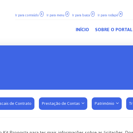
1
2
3
4
Ir para conteúdo
Ir para menu
Ir para busca
Ir para rodapé
INÍCIO
SOBRE O PORTAL
iscais de Contrato
Prestação de Contas
Patrimônio
T
 o Kit Proposta para ter mais informações sobre as licitações.
Dow