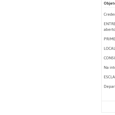
Objet
Creden
ENTRE
aberto
PRIME
LOCAL:
CONSU
Na int
ESCLA
Depart