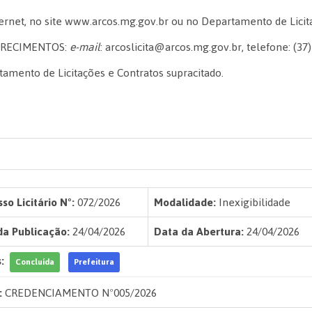
ernet, no site www.arcos.mg.gov.br ou no Departamento de Licita
ARECIMENTOS:
e-mail
: arcoslicita@arcos.mg.gov.br,
telefone: (37
amento de Licitações e Contratos supracitado.
so Licitário Nº:
072/2026
Modalidade:
Inexigibilidade
da Publicação:
24/04/2026
Data da Abertura:
24/04/2026
:
Concluída
Prefeitura
:
CREDENCIAMENTO Nº005/2026