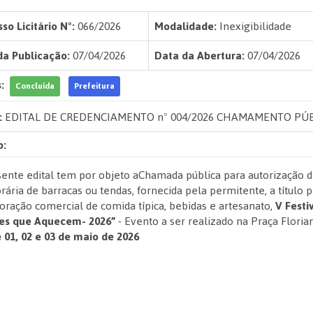
so Licitário Nº:
066/2026
Modalidade:
Inexigibilidade
da Publicação:
07/04/2026
Data da Abertura:
07/04/2026
:
Concluída
Prefeitura
:
EDITAL DE CREDENCIAMENTO nº 004/2026 CHAMAMENTO PÚBL
o:
ente edital tem por objeto aChamada pública para autorização d
ária de barracas ou tendas, fornecida pela permitente, a título 
oração comercial de comida típica, bebidas e artesanato,
V Festi
es que Aquecem- 2026”
- Evento a ser realizado na Praça Flori
e 01, 02 e 03 de maio de 2026