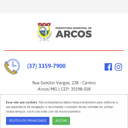
(37) 3359-7900
Rua Getúlio Vargas, 228 - Centro
Arcos/MG | CEP: 35598-018
Esse site usa cookies.
Nós armazenamos dados temporariamente para melhorar a
sua experiência de navegação e recomendar conteúdo de seu interesse. Ao utilizar
2026 ©
Prefeitura Municipal de Arcos
. Todos os direitos reservados.
nossos serviços, você concorda com tal monitoramento.
Política de Privacidade
POLÍTICA DE PRIVACIDADE
ACEITAR