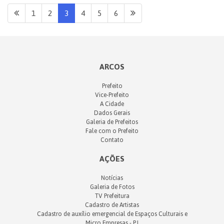
1
2
3
4
5
6
ARCOS
Prefeito
Vice-Prefeito
A Cidade
Dados Gerais
Galeria de Prefeitos
Fale com o Prefeito
Contato
AÇÕES
Notícias
Galeria de Fotos
TV Prefeitura
Cadastro de Artistas
Cadastro de auxílio emergencial de Espaços Culturais e
Micro Empresas - PJ