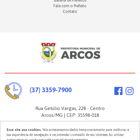
Galeria de Prefeitos
Fale com o Prefeito
Contato
(37) 3359-7900
Rua Getúlio Vargas, 228 - Centro
Arcos/MG | CEP: 35598-018
Esse site usa cookies.
Nós armazenamos dados temporariamente para melhorar a
sua experiência de navegação e recomendar conteúdo de seu interesse. Ao utilizar
2026 ©
Prefeitura Municipal de Arcos
. Todos os direitos reservados.
nossos serviços, você concorda com tal monitoramento.