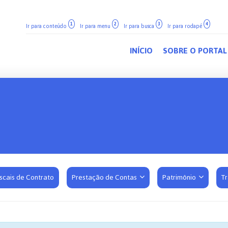
1
2
3
4
Ir para conteúdo
Ir para menu
Ir para busca
Ir para rodapé
INÍCIO
SOBRE O PORTAL
iscais de Contrato
Prestação de Contas
Patrimônio
T