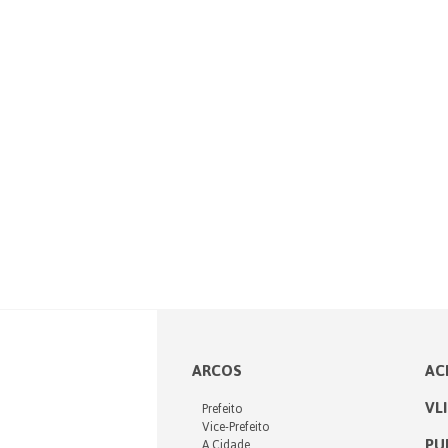
ARCOS
AC
VL
Prefeito
Vice-Prefeito
PU
A Cidade