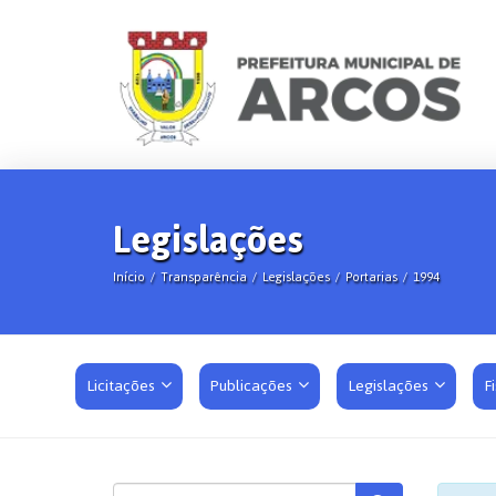
Legislações
Início
Transparência
Legislações
Portarias
1994
Licitações
Publicações
Legislações
F