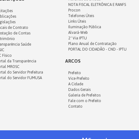
NOTA FISCAL ELETRÔNICA E RANFS
Procon
citações
Telefones Úteis
blicações
Links Úteis
gislações
Iluminação Pública
scais de Contrato
Alvará-Web
estação de Contas
2ª Via IPTU
trimônio
Plano Anual de Contratação
ansparência Saúde
PORTAL DO CIDADÃO - CND - IPTU
SIC
C Físico
ARCOS
rtal da Transparência
rtal MROSC
rtal do Servidor Prefeitura
Prefeito
rtal do Servidor FUMUSA
Vice-Prefeito
A Cidade
Dados Gerais
Galeria de Prefeitos
Fale com o Prefeito
Contato