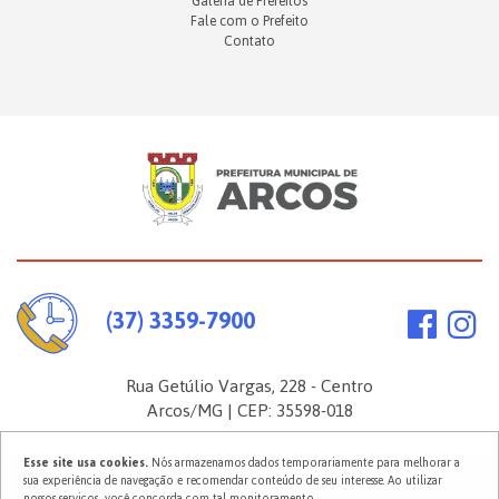
Galeria de Prefeitos
Fale com o Prefeito
Contato
(37) 3359-7900
Rua Getúlio Vargas, 228 - Centro
Arcos/MG | CEP: 35598-018
Esse site usa cookies.
Nós armazenamos dados temporariamente para melhorar a
sua experiência de navegação e recomendar conteúdo de seu interesse. Ao utilizar
2026 ©
Prefeitura Municipal de Arcos
. Todos os direitos reservados.
nossos serviços, você concorda com tal monitoramento.