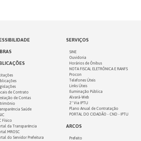
ESSIBILIDADE
SERVIÇOS
IBRAS
SINE
Ouvidoria
BLICAÇÕES
Horários de Ônibus
NOTA FISCAL ELETRÔNICA E RANFS
Procon
citações
Telefones Úteis
blicações
Links Úteis
gislações
Iluminação Pública
scais de Contrato
Alvará-Web
estação de Contas
2ª Via IPTU
trimônio
Plano Anual de Contratação
ansparência Saúde
PORTAL DO CIDADÃO - CND - IPTU
SIC
C Físico
ARCOS
rtal da Transparência
rtal MROSC
rtal do Servidor Prefeitura
Prefeito