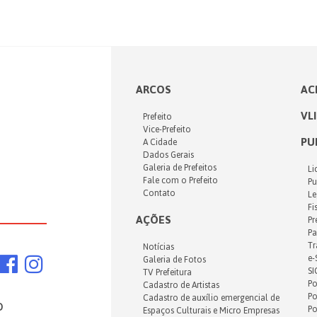
ARCOS
AC
VL
Prefeito
Vice-Prefeito
PU
A Cidade
Dados Gerais
Galeria de Prefeitos
Li
Fale com o Prefeito
Pu
Contato
Le
Fi
AÇÕES
Pr
Pa
Tr
Notícias
e-
Galeria de Fotos
SI
TV Prefeitura
Po
Cadastro de Artistas
Po
Cadastro de auxílio emergencial de
o
Po
Espaços Culturais e Micro Empresas