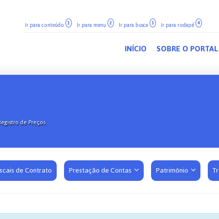
1
2
3
4
Ir para conteúdo
Ir para menu
Ir para busca
Ir para rodapé
INÍCIO
SOBRE O PORTAL
Registro de Preços
iscais de Contrato
Prestação de Contas
Patrimônio
T