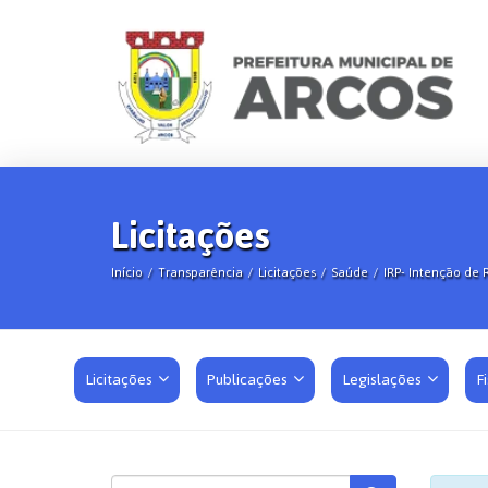
Licitações
Início
Transparência
Licitações
Saúde
IRP- Intenção de 
Licitações
Publicações
Legislações
F