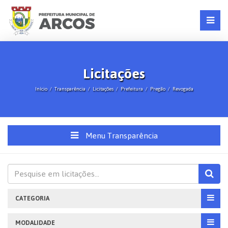
Licitações
Início
Transparência
Licitações
Prefeitura
Pregão
Revogada
Menu Transparência
CATEGORIA
MODALIDADE