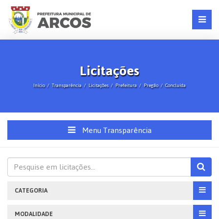
Licitações
Início
Transparência
Licitações
Prefeitura
Pregão
Concluída
Menu Transparência
CATEGORIA
MODALIDADE