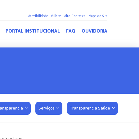
Acessibilidade
VLibras
Alto Contraste
Mapa do Site
PORTAL INSTITUCIONAL
FAQ
OUVIDORIA
ransparência
Serviços
Transparência Saúde
nload aqui