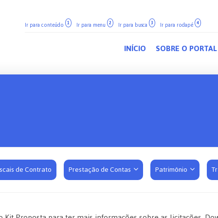
1
2
3
4
Ir para conteúdo
Ir para menu
Ir para busca
Ir para rodapé
INÍCIO
SOBRE O PORTAL
iscais de Contrato
Prestação de Contas
Patrimônio
T
 o Kit Proposta para ter mais informações sobre as licitações.
Dow