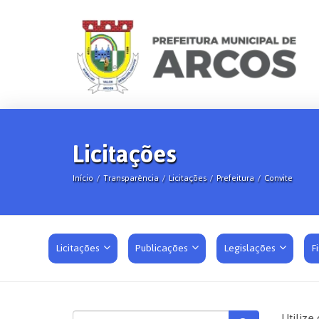
Licitações
Início
Transparência
Licitações
Prefeitura
Convite
Licitações
Publicações
Legislações
F
Utilize