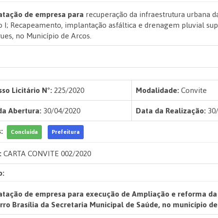
atação de empresa para
recuperação da infraestrutura urbana d
 I; Recapeamento, implantação asfáltica e drenagem pluvial supe
ues, no Município de Arcos.
so Licitário Nº:
225/2020
Modalidade:
Convite
da Abertura:
30/04/2020
Data da Realização:
30/
:
Concluída
Prefeitura
:
CARTA CONVITE 002/2020
o:
atação de empresa para execução de Ampliação e reforma da e
rro Brasília da Secretaria Municipal de Saúde, no município d