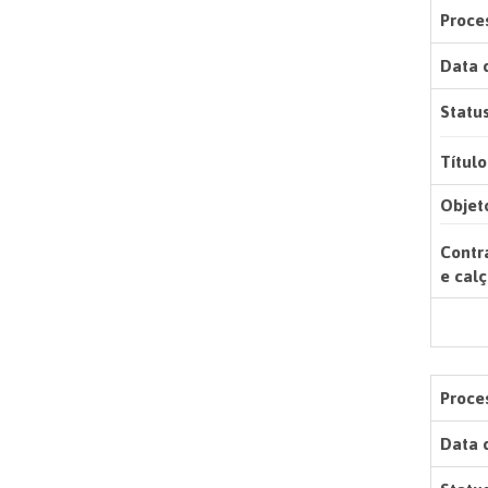
Proces
Data 
Status
Título
Objet
Contr
e calç
Proces
Data 