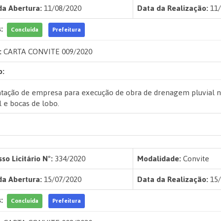
da Abertura:
11/08/2020
Data da Realização:
11/
:
Concluída
Prefeitura
:
CARTA CONVITE 009/2020
o:
tação de empresa para execução de obra de drenagem pluvial na 
l e bocas de lobo.
so Licitário Nº:
334/2020
Modalidade:
Convite
da Abertura:
15/07/2020
Data da Realização:
15/
:
Concluída
Prefeitura