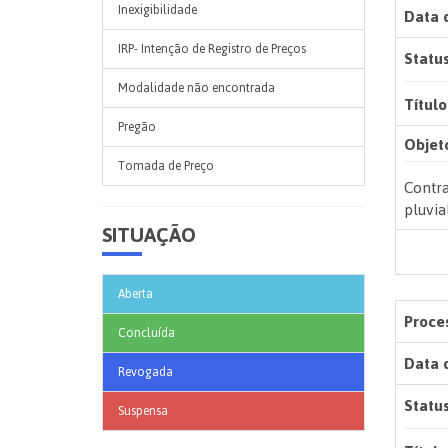
Inexigibilidade
Data 
IRP- Intenção de Registro de Preços
Status
Modalidade não encontrada
Título
Pregão
Objet
Tomada de Preço
Contra
pluvia
SITUAÇÃO
Aberta
Proces
Concluída
Data 
Revogada
Status
Suspensa