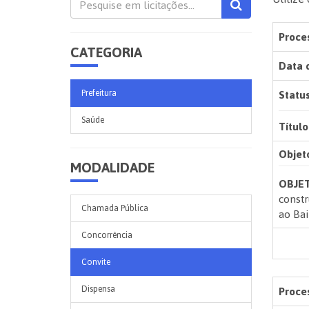
Proces
CATEGORIA
Data 
Status
Prefeitura
Saúde
Título
Objet
MODALIDADE
OBJE
constr
Chamada Pública
ao Bai
Concorrência
Convite
Dispensa
Proces