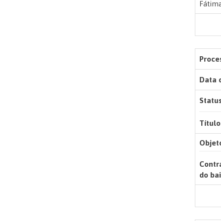
Fátima
Proces
Data 
Status
Título
Objet
Contr
do bai