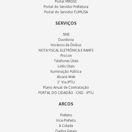
Portal MROSC
Portal do Servidor Prefeitura
Portal do Servidor FUMUSA
SERVIÇOS
SINE
Ouvidoria
Horários de Ônibus
NOTA FISCAL ELETRÔNICA E RANFS
Procon
Telefones Úteis
Links Úteis
Iluminação Pública
Alvará-Web
2ª Via IPTU
Plano Anual de Contratação
PORTAL DO CIDADÃO - CND - IPTU
ARCOS
Prefeito
Vice-Prefeito
A Cidade
Dados Gerais