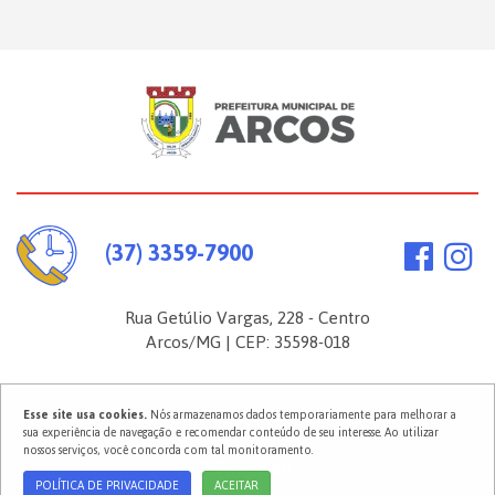
(37) 3359-7900
Rua Getúlio Vargas, 228 - Centro
Arcos/MG | CEP: 35598-018
Esse site usa cookies.
Nós armazenamos dados temporariamente para melhorar a
2026 ©
Prefeitura Municipal de Arcos
. Todos os direitos reservados.
sua experiência de navegação e recomendar conteúdo de seu interesse. Ao utilizar
Política de Privacidade
nossos serviços, você concorda com tal monitoramento.
POLÍTICA DE PRIVACIDADE
ACEITAR