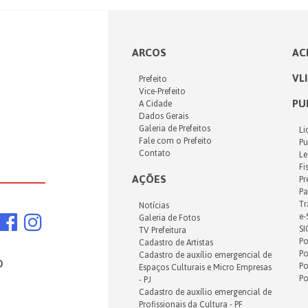
ARCOS
AC
VL
Prefeito
Vice-Prefeito
PU
A Cidade
Dados Gerais
Galeria de Prefeitos
Li
Fale com o Prefeito
Pu
Contato
Le
Fi
AÇÕES
Pr
Pa
Tr
Notícias
e-
Galeria de Fotos
SI
TV Prefeitura
Po
Cadastro de Artistas
Po
Cadastro de auxílio emergencial de
o
Po
Espaços Culturais e Micro Empresas
Po
- PJ
Cadastro de auxílio emergencial de
Profissionais da Cultura - PF