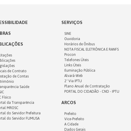
ESSIBILIDADE
SERVIÇOS
IBRAS
SINE
Ouvidoria
BLICAÇÕES
Horários de Ônibus
NOTA FISCAL ELETRÔNICA E RANFS
Procon
citações
Telefones Úteis
blicações
Links Úteis
gislações
Iluminação Pública
scais de Contrato
Alvará-Web
estação de Contas
2ª Via IPTU
trimônio
Plano Anual de Contratação
ansparência Saúde
PORTAL DO CIDADÃO - CND - IPTU
SIC
C Físico
ARCOS
rtal da Transparência
rtal MROSC
rtal do Servidor Prefeitura
Prefeito
rtal do Servidor FUMUSA
Vice-Prefeito
A Cidade
Dados Gerais