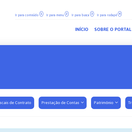
1
2
3
4
Ir para conteúdo
Ir para menu
Ir para busca
Ir para rodapé
INÍCIO
SOBRE O PORTAL
iscais de Contrato
Prestação de Contas
Patrimônio
T