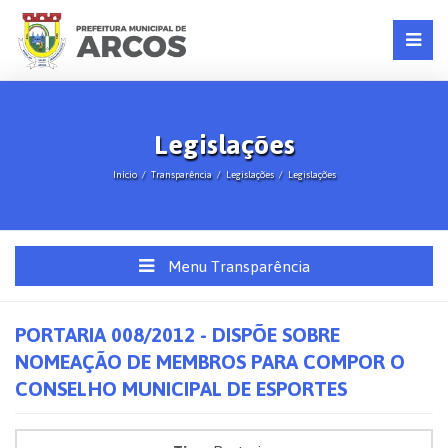
Legislações
Início
Transparência
Legislações
Legislações
Menu Transparência
PORTARIA 008/2012 - DISPÕE SOBRE
NOMEAÇÃO DE MEMBROS PARA COMPOR O
CONSELHO MUNICIPAL DE ESPORTES