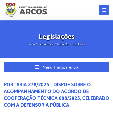
Legislações
Início
Transparência
Legislações
Legislações
Menu Transparência
PORTARIA 278/2025 - DISPÕE SOBRE O
ACOMPANHAMENTO DO ACORDO DE
COOPERAÇÃO TÉCNICA 008/2025, CELEBRADO
COM A DEFENSORIA PÚBLICA