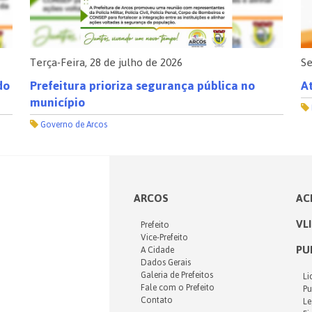
Terça-Feira, 28 de julho de 2026
Se
do
Prefeitura prioriza segurança pública no
At
município
Governo de Arcos
ARCOS
AC
VL
Prefeito
Vice-Prefeito
PU
A Cidade
Dados Gerais
Galeria de Prefeitos
Li
Fale com o Prefeito
Pu
Contato
Le