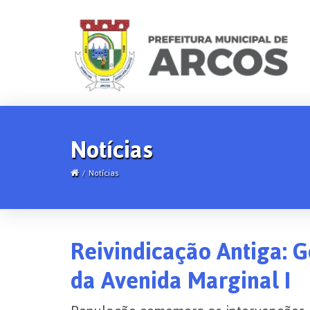
Notícias
Notícias
Reivindicação Antiga: G
da Avenida Marginal I