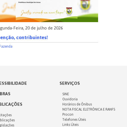
gunda-Feira, 20 de julho de 2026
Segunda-Fe
enção, contribuintes!
Comunica
Fazenda
Saúde
ESSIBILIDADE
SERVIÇOS
IBRAS
SINE
Ouvidoria
BLICAÇÕES
Horários de Ônibus
NOTA FISCAL ELETRÔNICA E RANFS
Procon
citações
Telefones Úteis
blicações
Links Úteis
gislações