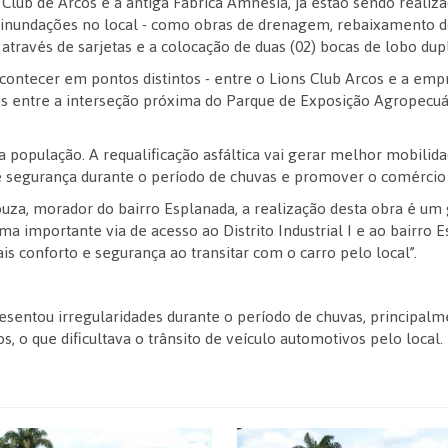
 Club de Arcos e a antiga Fábrica Amnésia, já estão sendo realiz
inundações no local - como obras de drenagem, rebaixamento do 
 através de sarjetas e a colocação de duas (02) bocas de lobo dup
ontecer em pontos distintos - entre o Lions Club Arcos e a emp
s entre a interseção próxima do Parque de Exposição Agropecuár
a população. A requalificação asfáltica vai gerar melhor mobilid
e e segurança durante o período de chuvas e promover o comércio 
uza, morador do bairro Esplanada, a realização desta obra é um 
ma importante via de acesso ao Distrito Industrial I e ao bairro 
s conforto e segurança ao transitar com o carro pelo local”.
esentou irregularidades durante o período de chuvas, principal
 o que dificultava o trânsito de veículo automotivos pelo local.