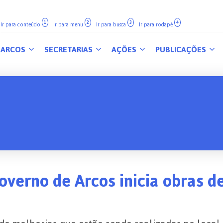
1
2
3
4
Ir para conteúdo
Ir para menu
Ir para busca
Ir para rodapé
ARCOS
SECRETARIAS
AÇÕES
PUBLICAÇÕES
overno de Arcos inicia obras d