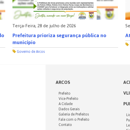
Terça-Feira, 28 de julho de 2026
Se
do
Prefeitura prioriza segurança pública no
At
município
Governo de Arcos
ARCOS
AC
VL
Prefeito
Vice-Prefeito
PU
A Cidade
Dados Gerais
Galeria de Prefeitos
Li
Fale com o Prefeito
Pu
Contato
Le