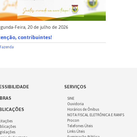
gunda-Feira, 20 de julho de 2026
Segunda-Fe
enção, contribuintes!
Comunica
Fazenda
Saúde
ESSIBILIDADE
SERVIÇOS
IBRAS
SINE
Ouvidoria
BLICAÇÕES
Horários de Ônibus
NOTA FISCAL ELETRÔNICA E RANFS
Procon
citações
Telefones Úteis
blicações
Links Úteis
gislações