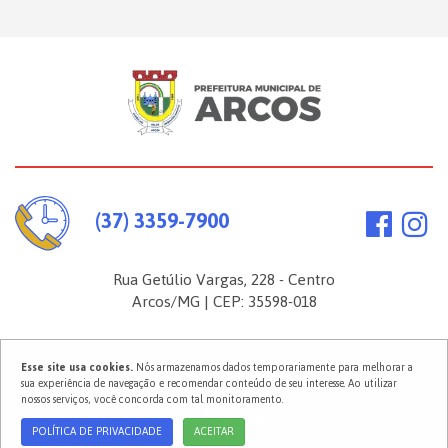
(37) 3359-7900
Rua Getúlio Vargas, 228 - Centro
Arcos/MG | CEP: 35598-018
Esse site usa cookies.
Nós armazenamos dados temporariamente para melhorar a
2026 ©
Prefeitura Municipal de Arcos
. Todos os direitos reservados.
sua experiência de navegação e recomendar conteúdo de seu interesse. Ao utilizar
Política de Privacidade
nossos serviços, você concorda com tal monitoramento.
POLÍTICA DE PRIVACIDADE
ACEITAR