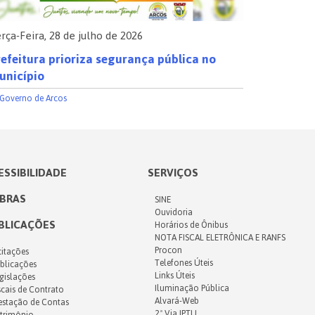
rça-Feira, 28 de julho de 2026
Segunda-Fe
efeitura prioriza segurança pública no
Atenção, 
unicípio
Fazenda
Governo de Arcos
ESSIBILIDADE
SERVIÇOS
IBRAS
SINE
Ouvidoria
BLICAÇÕES
Horários de Ônibus
NOTA FISCAL ELETRÔNICA E RANFS
Procon
citações
Telefones Úteis
blicações
Links Úteis
gislações
Iluminação Pública
scais de Contrato
Alvará-Web
estação de Contas
2ª Via IPTU