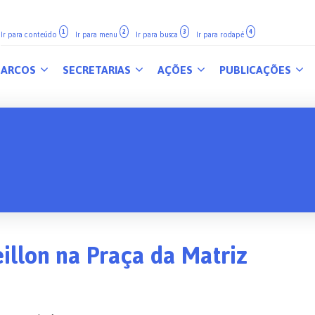
1
2
3
4
Ir para conteúdo
Ir para menu
Ir para busca
Ir para rodapé
ARCOS
SECRETARIAS
AÇÕES
PUBLICAÇÕES
illon na Praça da Matriz