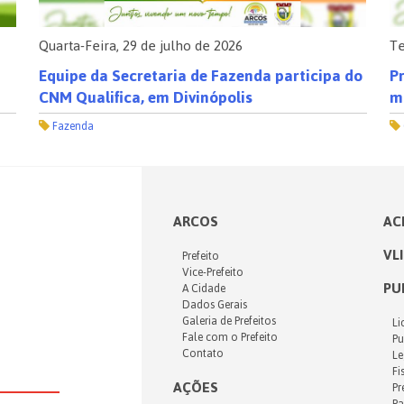
Quarta-Feira, 29 de julho de 2026
Te
Equipe da Secretaria de Fazenda participa do
Pr
CNM Qualifica, em Divinópolis
m
Fazenda
ARCOS
AC
VL
Prefeito
Vice-Prefeito
PU
A Cidade
Dados Gerais
Galeria de Prefeitos
Li
Fale com o Prefeito
Pu
Contato
Le
Fi
AÇÕES
Pr