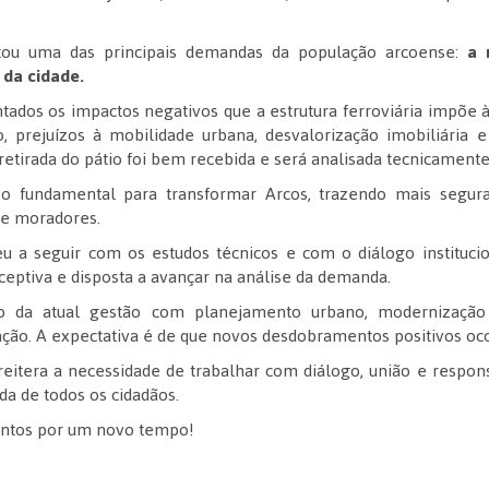
ntou uma das principais demandas da população arcoense:
a 
 da cidade.
ados os impactos negativos que a estrutura ferroviária impõe 
, prejuízos à mobilidade urbana, desvalorização imobiliária
retirada do pátio foi bem recebida e será analisada tecnicament
o fundamental para transformar Arcos, trazendo mais segur
de moradores.
a seguir com os estudos técnicos e com o diálogo institucion
ceptiva e disposta a avançar na análise da demanda.
o da atual gestão com planejamento urbano, modernização 
lação. A expectativa é de que novos desdobramentos positivos o
reitera a necessidade de trabalhar com diálogo, união e respon
a de todos os cidadãos.
Juntos por um novo tempo!