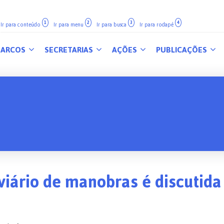
1
2
3
4
Ir para conteúdo
Ir para menu
Ir para busca
Ir para rodapé
ARCOS
SECRETARIAS
AÇÕES
PUBLICAÇÕES
iário de manobras é discutida