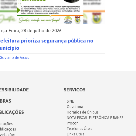
rça-Feira, 28 de julho de 2026
Segunda-Fe
efeitura prioriza segurança pública no
Atenção, 
unicípio
Fazenda
Governo de Arcos
ESSIBILIDADE
SERVIÇOS
IBRAS
SINE
Ouvidoria
BLICAÇÕES
Horários de Ônibus
NOTA FISCAL ELETRÔNICA E RANFS
Procon
citações
Telefones Úteis
blicações
Links Úteis
gislações