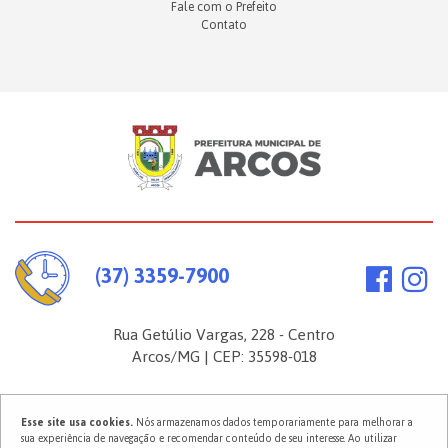
Fale com o Prefeito
Contato
(37) 3359-7900
Rua Getúlio Vargas, 228 - Centro
Arcos/MG | CEP: 35598-018
Esse site usa cookies.
Nós armazenamos dados temporariamente para melhorar a
2026 ©
Prefeitura Municipal de Arcos
. Todos os direitos reservados.
sua experiência de navegação e recomendar conteúdo de seu interesse. Ao utilizar
Política de Privacidade