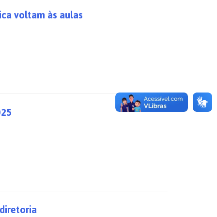
ica voltam às aulas
025
iretoria