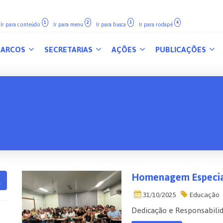
1
2
3
4
Ir para conteúdo
Ir para menu
Ir para busca
Ir para rodapé
ARCOS
SECRETARIAS
AÇÕES
PUBLICAÇÕES
Homenagem Especi
31/10/2025
Educação
Dedicação e Responsabili