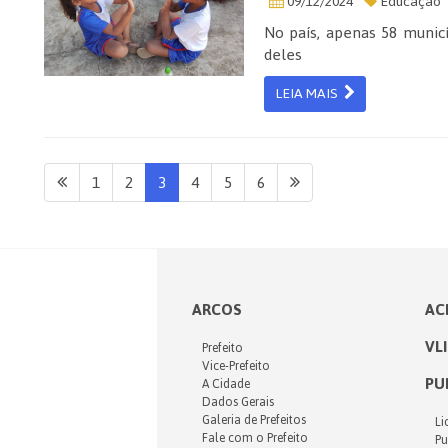
09/12/2024
Educação
No país, apenas 58 munic
deles
LEIA MAIS
1
2
3
4
5
6
ARCOS
AC
VL
Prefeito
Vice-Prefeito
PU
A Cidade
Dados Gerais
Galeria de Prefeitos
Li
Fale com o Prefeito
Pu