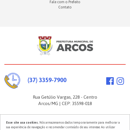
Fale com o Prefeito
Contato
(37) 3359-7900
Rua Getúlio Vargas, 228 - Centro
Arcos/MG | CEP: 35598-018
Esse site usa cookies.
Nós armazenamos dados temporariamente para melhorar a
2026 ©
Prefeitura Municipal de Arcos
. Todos os direitos reservados.
sua experiência de navegação e recomendar conteúdo de seu interesse. Ao utilizar
Política de Privacidade