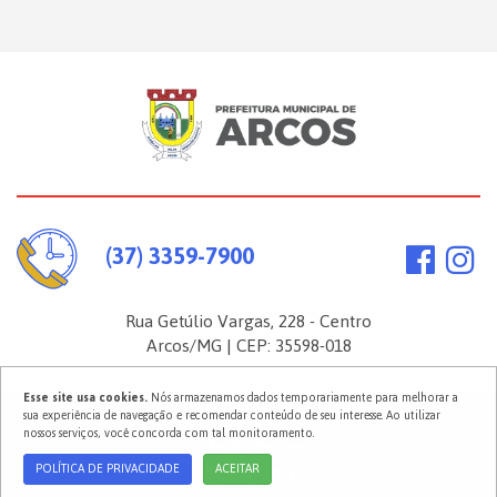
(37) 3359-7900
Rua Getúlio Vargas, 228 - Centro
Arcos/MG | CEP: 35598-018
Esse site usa cookies.
Nós armazenamos dados temporariamente para melhorar a
sua experiência de navegação e recomendar conteúdo de seu interesse. Ao utilizar
2026 ©
Prefeitura Municipal de Arcos
. Todos os direitos reservados.
nossos serviços, você concorda com tal monitoramento.
Política de Privacidade
POLÍTICA DE PRIVACIDADE
ACEITAR